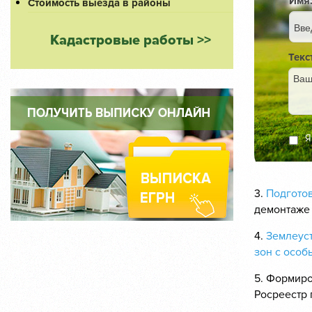
Имя
Стоимость выезда в районы
Кадастровые работы >>
Текс
Я 
3.
Подготов
демонтаже 
4.
Землеуст
зон с особ
5. Формиро
Росреестр 