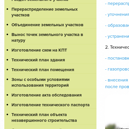
- перерасп
Перераспределение земельных
- уточнени
участков
Объединение земельных участков
- образова
Вынос точек земельного участка в
- устранен
натуру
2. Техниче
Изготовление схем на КПТ
- постанов
Технический план здания
- газопров
Технический план помещения
Зоны с особыми условиями
- внесения
использования территорий
после пров
Изготовление акта обследования
Изготовление технического паспорта
Технический план объекта
незавершенного строительства