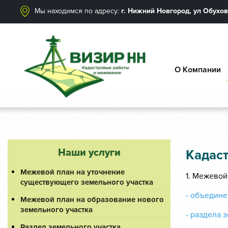
Мы находимся по адресу:
г. Нижний Новгород, ул Обухов
О Компании
Наши услуги
Кадас
Межевой план на уточнение
1. Межевой
существующего земельного участка
- объедине
Межевой план на образование нового
земельного участка
- раздела 
Раздел земельного участка