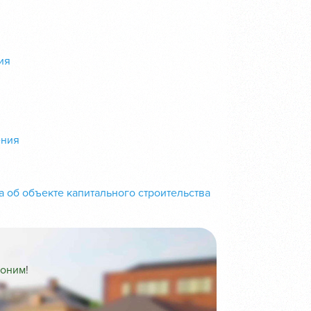
ия
ения
а об объекте капитального строительства
воним
!