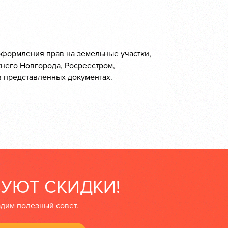
 оформления прав на земельные участки,
жнего Новгорода, Росреестром,
в представленных документах.
ВУЮТ СКИДКИ!
адим полезный совет.