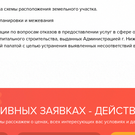
ка схемы расположения земельного участка.
планировки и межевания
тации по вопросам отказов в предоставлении услуг в сфере
питального строительства, выданных Администрацией г. Ни
й палатой с целью устранения выявленных несоответствий 
ИВНЫХ ЗАЯВКАХ - ДЕЙСТ
ы расскажем о ценах, всех интересующих вас условиях и д