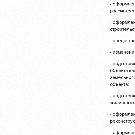
- оформлен
рассмотрен
- оформлен
строительс
- предоста
- изменени
- подготов
объекта ка
земельного
объекта;
- подготов
жилищного 
- оформлен
реконструк
- оформлен