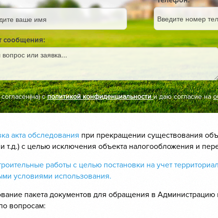
Телефон:
:
т сообщения:
согласен(на) с
политикой конфиденциальности
и даю согласие на
о
ка акта обследования
при прекращении существования объек
и т.д.) с целью исключения объекта налогообложения и пер
роительные работы с целью постановки на учет территориал
ыми условиями использования.
вание пакета документов для обращения в Администрацию г
по вопросам: