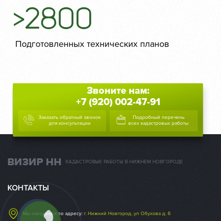
>2800
Подготовленных технических планов
Звоните нам:
+7 (920) 002-47-91
Заказать обратный звонок
Подробный перечень
для консультации
всех кадастровых работы
ВИЗИР НН
КАДАСТРОВЫЕ РАБОТЫ В НИЖНЕМ НОВГОРОДЕ
КОНТАКТЫ
Мы находимся по адресу:
г. Нижний Новгород, ул Обухова д. 6