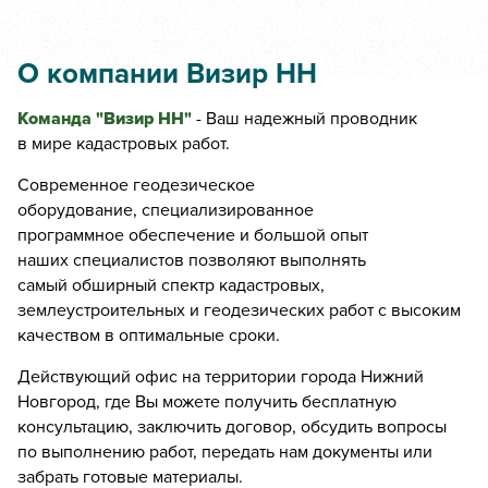
Межевой план на образование нового земельного участка
О компании Визир НН
Раздел земельного участка
Перераспределение земельных участков
Команда "Визир НН"
- Ваш надежный проводник
в мире кадастровых работ.
Объединение земельных участков
Вынос точек земельного участка в натуру
Современное геодезическое
оборудование, специализированное
Изготовление схем на КПТ
программное обеспечение и большой опыт
Технический план здания
наших специалистов позволяют выполнять
самый обширный спектр кадастровых,
Технический план помещения
землеустроительных и геодезических работ с высоким
Зоны с особыми условиями использования территорий
качеством в оптимальные сроки.
Изготовление акта обследования
Действующий офис на территории города Нижний
Новгород, где Вы можете получить бесплатную
Изготовление технического паспорта
консультацию, заключить договор, обсудить вопросы
Технический план объекта незавершенного строительства
по выполнению работ, передать нам документы или
забрать готовые материалы.
Стоимость выезда в районы