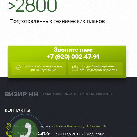
>2800
Подготовленных технических планов
Звоните нам:
+7 (920) 002-47-91
Заказать обратный звонок
Подробный перечень
для консультации
всех кадастровых работы
ВИЗИР НН
КАДАСТРОВЫЕ РАБОТЫ В НИЖНЕМ НОВГОРОДЕ
КОНТАКТЫ
Мы находимся по адресу:
г. Нижний Новгород, ул Обухова д. 6
+7 (920) 002-47-91
с 8.00 до 20.00 - Ежедневно